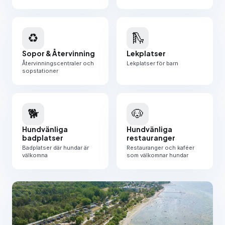
♻️
🛝
Sopor & Återvinning
Lekplatser
Återvinningscentraler och
Lekplatser för barn
sopstationer
🐕
🐶
Hundvänliga
Hundvänliga
badplatser
restauranger
Badplatser där hundar är
Restauranger och kaféer
välkomna
som välkomnar hundar