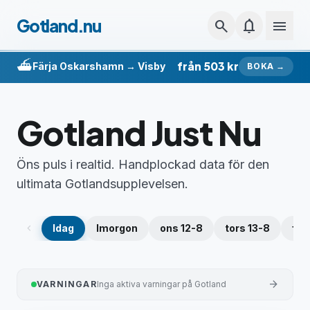
Hoppa till innehåll
Gotland.nu
search
notifications
menu
⛴️
från 503 kr
Färja Oskarshamn → Visby
BOKA →
Gotland Just Nu
Öns puls i realtid. Handplockad data för den
ultimata Gotlandsupplevelsen.
chevron_left
Idag
Imorgon
ons 12-8
tors 13-8
fre
arrow_forward
VARNINGAR
Inga aktiva varningar på Gotland