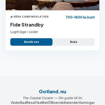
⛺ VÅRA CAMPINGPLATSER
700–1600 kr/natt
Fide Strandby
Lugnt läge i söder
Besök oss
Boka
Gotland.nu
The Coastal Curator — Din guide till ön.
Väder
Bad
Resa
Fika
Mat
Öl
Boende
Kalender
Varningar