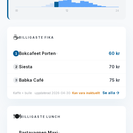
00
12
24
☕
BILLIGASTE FIKA
Bokcafeet Porten
60 kr
1
Siesta
70 kr
2
Babka Café
75 kr
3
arrow_forward
Se alla
Kaffe + bulle · uppdaterad 2026-04-30
· Kan vara inaktuellt
🍽️
BILLIGASTE LUNCH
Pastavagnen Maxi