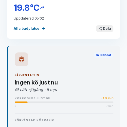
19.8°C
trending_up
Uppdaterad 05:02
arrow_forward
share
Alla badplatser
Dela
🌤️ Blandat
directions_boat
FÄRJESTATUS
Ingen kö just nu
🟡 Lätt sjögång · 5 m/s
~10 min
KÖPROGNOS JUST NU
0
75 min
FÖRVÄNTAD KÖTRAFIK