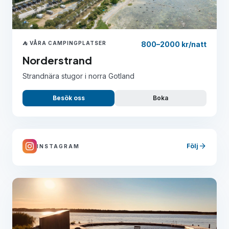
⛺ VÅRA CAMPINGPLATSER
800–2000 kr/natt
Norderstrand
Strandnära stugor i norra Gotland
Besök oss
Boka
arrow_forward
Följ
INSTAGRAM