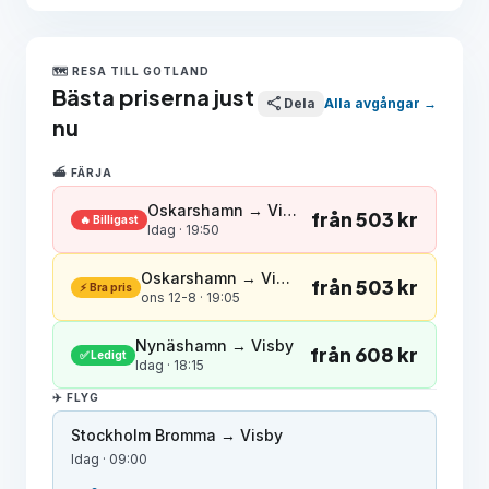
🗺️ RESA TILL GOTLAND
Bästa priserna just
share
Dela
Alla avgångar →
nu
⛴️ FÄRJA
Oskarshamn → Visby
från 503 kr
🔥 Billigast
Idag · 19:50
Oskarshamn → Visby
från 503 kr
⚡ Bra pris
ons 12-8 · 19:05
Nynäshamn → Visby
från 608 kr
✅ Ledigt
Idag · 18:15
✈️ FLYG
Stockholm Bromma → Visby
Idag · 09:00