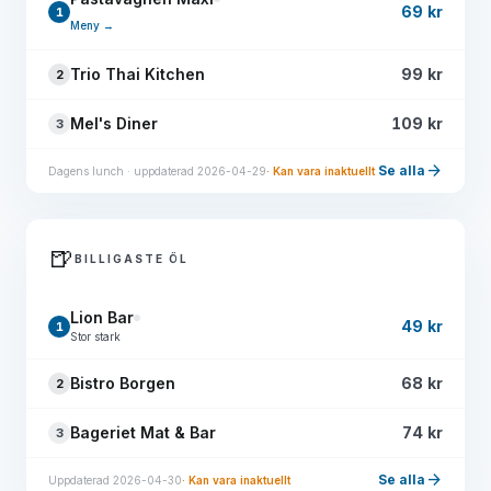
69 kr
1
Meny →
Trio Thai Kitchen
99 kr
2
Mel's Diner
109 kr
3
arrow_forward
Se alla
Dagens lunch · uppdaterad 2026-04-29
· Kan vara inaktuellt
🍺
BILLIGASTE ÖL
Lion Bar
49 kr
1
Stor stark
Bistro Borgen
68 kr
2
Bageriet Mat & Bar
74 kr
3
arrow_forward
Se alla
Uppdaterad 2026-04-30
· Kan vara inaktuellt