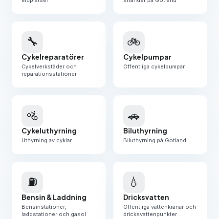
eldplatser
stränder på Gotland
🔧
🚲
Cykelreparatörer
Cykelpumpar
Cykelverkstäder och
Offentliga cykelpumpar
reparationsstationer
🚵
🚗
Cykeluthyrning
Biluthyrning
Uthyrning av cyklar
Biluthyrning på Gotland
⛽
💧
Bensin & Laddning
Dricksvatten
Bensinstationer,
Offentliga vattenkranar och
laddstationer och gasol
dricksvattenpunkter