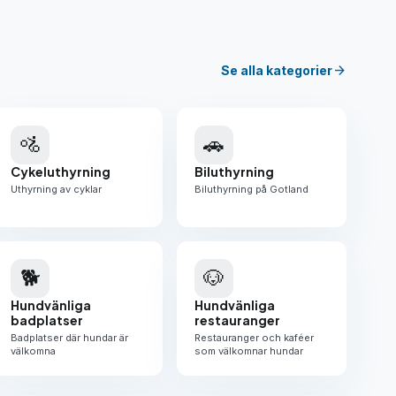
arrow_forward
Se alla kategorier
🚵
🚗
Cykeluthyrning
Biluthyrning
Uthyrning av cyklar
Biluthyrning på Gotland
🐕
🐶
Hundvänliga
Hundvänliga
badplatser
restauranger
Badplatser där hundar är
Restauranger och kaféer
välkomna
som välkomnar hundar