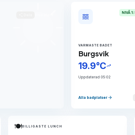
NIVÅ 1
share
arrow_forward
waves
Dela
Visa alla
VARMASTE BADET
Burgsvik
19.9°C
trending_up
Uppdaterad 05:02
arrow_forward
Alla badplatser
🍽️
BILLIGASTE LUNCH