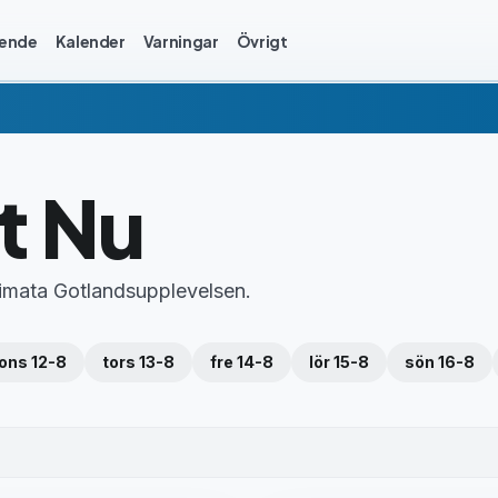
ende
Kalender
Varningar
Övrigt
t Nu
ltimata Gotlandsupplevelsen.
ons 12-8
tors 13-8
fre 14-8
lör 15-8
sön 16-8