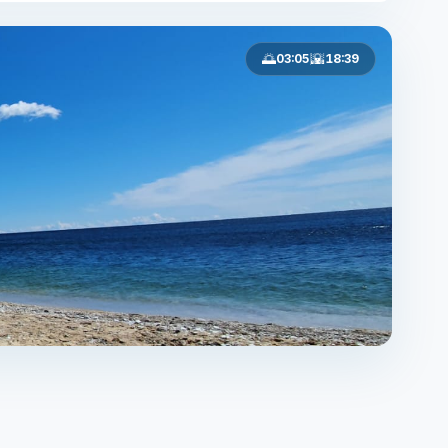
🌅
🌇
03:05
18:39