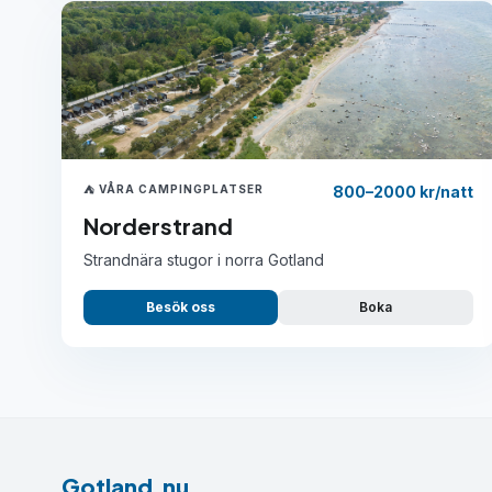
⛺ VÅRA CAMPINGPLATSER
800–2000 kr/natt
Norderstrand
Strandnära stugor i norra Gotland
Besök oss
Boka
Gotland.nu