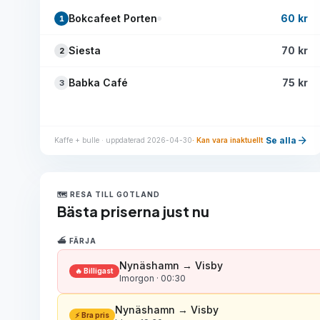
Bokcafeet Porten
60 kr
1
Siesta
70 kr
2
Babka Café
75 kr
3
arrow_forward
Se alla
Kaffe + bulle · uppdaterad 2026-04-30
· Kan vara inaktuellt
🗺️ RESA TILL GOTLAND
Bästa priserna just nu
⛴️ FÄRJA
Nynäshamn → Visby
🔥 Billigast
Imorgon · 00:30
Nynäshamn → Visby
⚡ Bra pris