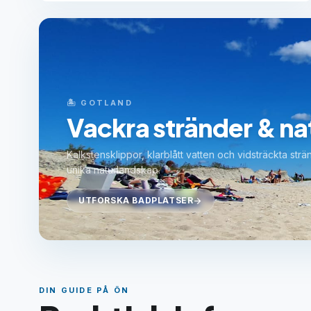
🏝️ GOTLAND
Vackra stränder & na
Kalkstensklippor, klarblått vatten och vidsträckta str
unika naturlandskap.
UTFORSKA BADPLATSER
arrow_forward
DIN GUIDE PÅ ÖN