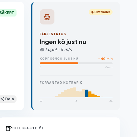
☀️ Fint väder
: SÄKERT
directions_boat
FÄRJESTATUS
Ingen kö just nu
🟢 Lugnt · 5 m/s
~40 min
KÖPROGNOS JUST NU
0
75 min
FÖRVÄNTAD KÖTRAFIK
share
Dela
00
12
24
🍺
BILLIGASTE ÖL