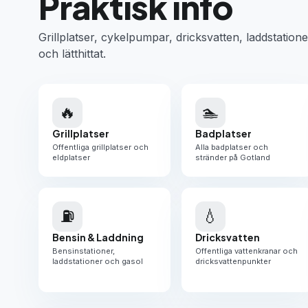
Praktisk info
Grillplatser, cykelpumpar, dricksvatten, laddstatione
och lätthittat.
🔥
🏊
Grillplatser
Badplatser
Offentliga grillplatser och
Alla badplatser och
eldplatser
stränder på Gotland
⛽
💧
Bensin & Laddning
Dricksvatten
Bensinstationer,
Offentliga vattenkranar och
laddstationer och gasol
dricksvattenpunkter