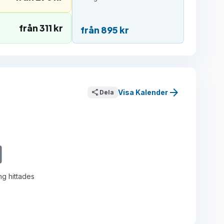
från 311 kr
från 895 kr
arrow_forward
share
Visa Kalender
Dela
ble
g hittades