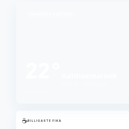
VARMASTE PLATSEN
22°
Katthammarsvik
13.5 h sol · 3.3 m/s vind
Uppdaterad 05:00
☕
BILLIGASTE FIKA