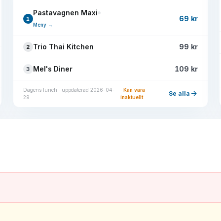
Pastavagnen Maxi
69 kr
1
Meny →
Trio Thai Kitchen
99 kr
2
Mel's Diner
109 kr
3
Dagens lunch · uppdaterad 2026-04-
· Kan vara
arrow_forward
Se alla
29
inaktuellt