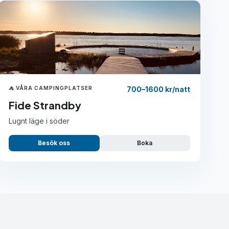
⛺ VÅRA CAMPINGPLATSER
700–1600 kr/natt
Fide Strandby
Lugnt läge i söder
Besök oss
Boka