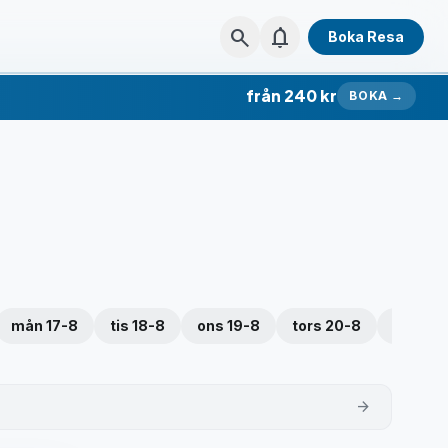
search
notifications
Boka Resa
från 240 kr
BOKA →
mån 17-8
tis 18-8
ons 19-8
tors 20-8
fre 21-
arrow_forward