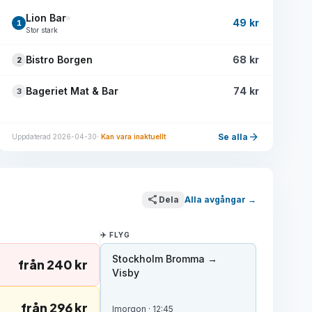
Lion Bar
49 kr
1
Stor stark
Bistro Borgen
68 kr
2
Bageriet Mat & Bar
74 kr
3
arrow_forward
Se alla
Uppdaterad 2026-04-30
· Kan vara inaktuellt
share
Dela
Alla avgångar →
✈️ FLYG
Stockholm Bromma →
från 240 kr
Visby
från 296 kr
Imorgon · 12:45