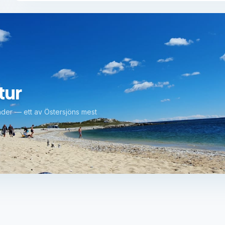
tur
änder — ett av Östersjöns mest