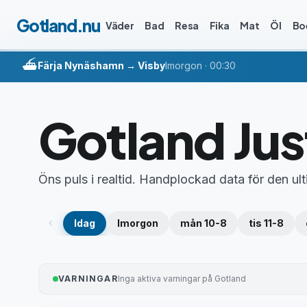
Hoppa till innehåll
Gotland.nu
Väder
Bad
Resa
Fika
Mat
Öl
Bo
⛴️
Färja Nynäshamn → Visby
Imorgon · 00:30
Gotland Jus
Öns puls i realtid. Handplockad data för den u
chevron_left
Idag
Imorgon
mån 10-8
tis 11-8
VARNINGAR
Inga aktiva varningar på Gotland