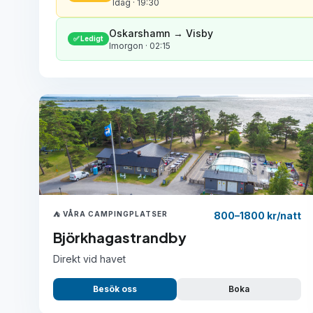
Idag · 19:30
Oskarshamn → Visby
✅ Ledigt
Imorgon · 02:15
⛺ VÅRA CAMPINGPLATSER
800–1800 kr/natt
Björkhagastrandby
Direkt vid havet
Besök oss
Boka