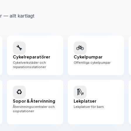
r — allt kartlagt
🔧
🚲
Cykelreparatörer
Cykelpumpar
Cykelverkstäder och
Offentliga cykelpumpar
reparationsstationer
♻️
🛝
Sopor & Återvinning
Lekplatser
Återvinningscentraler och
Lekplatser för barn
sopstationer