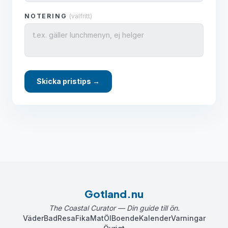
NOTERING
(valfritt)
Skicka pristips →
Gotland.nu
The Coastal Curator — Din guide till ön.
Väder
Bad
Resa
Fika
Mat
Öl
Boende
Kalender
Varningar