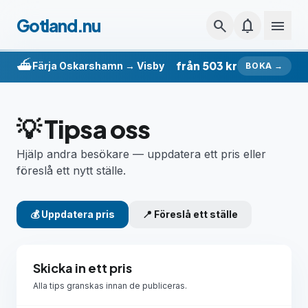
Hoppa till innehåll
Gotland.nu
search
notifications
menu
⛴️
från 503 kr
Färja Oskarshamn → Visby
BOKA →
💡 Tipsa oss
Hjälp andra besökare — uppdatera ett pris eller
föreslå ett nytt ställe.
💰 Uppdatera pris
📍 Föreslå ett ställe
Skicka in ett pris
Alla tips granskas innan de publiceras.